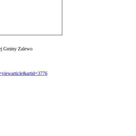
nej Gminy Zalewo
=viewarticle&artid=3776