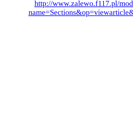
http://www.zalewo.f117.pl/mod
name=Sections&op=viewarticle&