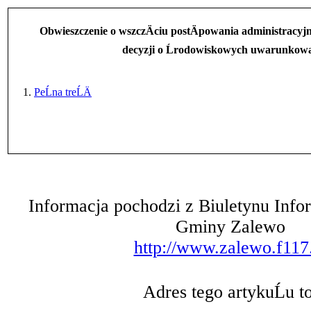
Obwieszczenie o wszczÄciu postÄpowania administracyj
decyzji o Ĺrodowiskowych uwarunkow
1.
PeĹna treĹÄ
Informacja pochodzi z Biuletynu Infor
Gminy Zalewo
http://www.zalewo.f117
Adres tego artykuĹu to