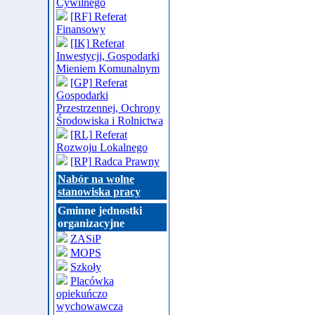
Cywilnego
[RF] Referat
Finansowy
[IK] Referat
Inwestycji, Gospodarki
Mieniem Komunalnym
[GP] Referat
Gospodarki
Przestrzennej, Ochrony
Środowiska i Rolnictwa
[RL] Referat
Rozwoju Lokalnego
[RP] Radca Prawny
Nabór na wolne
stanowiska pracy
Gminne jednostki
organizacyjne
ZASiP
MOPS
Szkoły
Placówka
opiekuńczo
wychowawcza