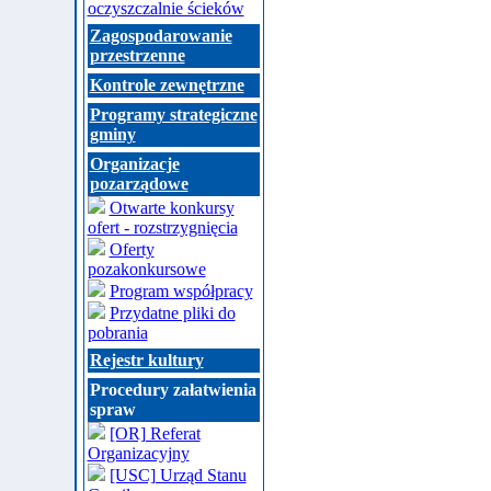
oczyszczalnie ścieków
Zagospodarowanie
przestrzenne
Kontrole zewnętrzne
Programy strategiczne
gminy
Organizacje
pozarządowe
Otwarte konkursy
ofert - rozstrzygnięcia
Oferty
pozakonkursowe
Program współpracy
Przydatne pliki do
pobrania
Rejestr kultury
Procedury załatwienia
spraw
[OR] Referat
Organizacyjny
[USC] Urząd Stanu