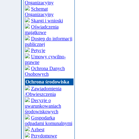
Organizacyjny
Schemat
Organizacyjny
Skargi i wnioski
Oświadczenia
majątkowe
Dostęp do informacji
publicznej
Petycje
Umowy cywilno-
prawne
Ochrona Danych
Osobowych
Ochrona środowiska
Zawiadomienia
/Obwieszczenia
Decyzje o
uwarunkowaniach
środowiskowych
Gospodarka
odpadami komunalnymi
Azbest
Przydomowe