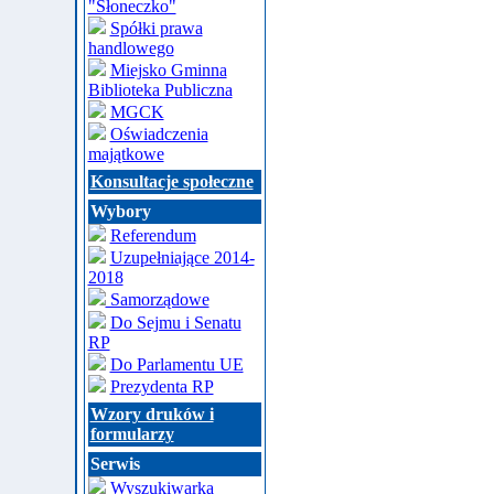
"Słoneczko"
Spółki prawa
handlowego
Miejsko Gminna
Biblioteka Publiczna
MGCK
Oświadczenia
majątkowe
Konsultacje społeczne
Wybory
Referendum
Uzupełniające 2014-
2018
Samorządowe
Do Sejmu i Senatu
RP
Do Parlamentu UE
Prezydenta RP
Wzory druków i
formularzy
Serwis
Wyszukiwarka