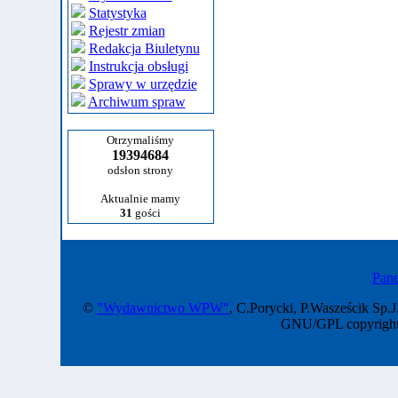
Statystyka
Rejestr zmian
Redakcja Biuletynu
Instrukcja obsługi
Sprawy w urzędzie
Archiwum spraw
Otrzymaliśmy
19394684
odsłon strony
Aktualnie mamy
31
gości
Pane
©
"Wydawnictwo WPW"
, C.Porycki, P.Wasześcik Sp.J
GNU/GPL copyright