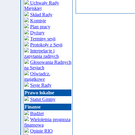
Uchwały Rady
Miejskiej
Skład Rady
Komisje
Plan pracy
Dyżury
Terminy sesji
Protokoły z Sesji
Interpelacje i
zapytania radnych
Głosowania Radnych
na Sesjach
Oświadcz.
majątkowe
Sesje Rady
Prawo lokalne
Statut Gminy
Finanse
Budżet
Wieloletnia prognoza
finansowa
Opinie RIO