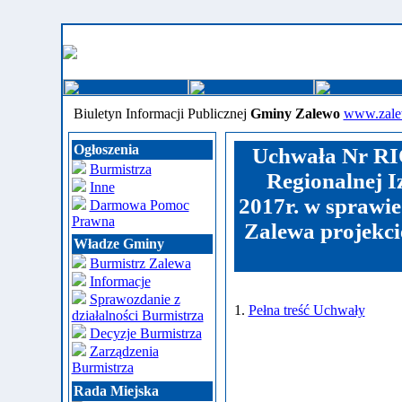
Biuletyn Informacji Publicznej
Gminy Zalewo
www.zale
Ogłoszenia
Uchwała Nr RI
Burmistrza
Regionalnej I
Inne
2017r. w sprawie
Darmowa Pomoc
Prawna
Zalewa projekc
Władze Gminy
Burmistrz Zalewa
Informacje
Sprawozdanie z
1.
Pełna treść Uchwały
działalności Burmistrza
Decyzje Burmistrza
Zarządzenia
Burmistrza
Rada Miejska