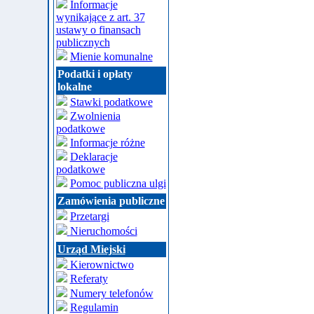
Informacje
wynikające z art. 37
ustawy o finansach
publicznych
Mienie komunalne
Podatki i opłaty
lokalne
Stawki podatkowe
Zwolnienia
podatkowe
Informacje różne
Deklaracje
podatkowe
Pomoc publiczna ulgi
Zamówienia publiczne
Przetargi
Nieruchomości
Urząd Miejski
Kierownictwo
Referaty
Numery telefonów
Regulamin