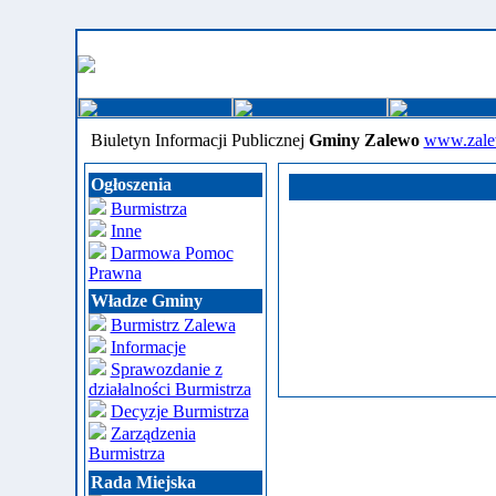
Biuletyn Informacji Publicznej
Gminy Zalewo
www.zale
Ogłoszenia
Burmistrza
Inne
Darmowa Pomoc
Prawna
Władze Gminy
Burmistrz Zalewa
Informacje
Sprawozdanie z
działalności Burmistrza
Decyzje Burmistrza
Zarządzenia
Burmistrza
Rada Miejska