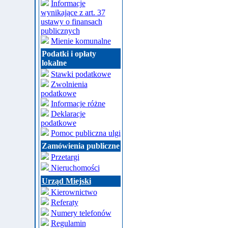
Informacje
wynikające z art. 37
ustawy o finansach
publicznych
Mienie komunalne
Podatki i opłaty
lokalne
Stawki podatkowe
Zwolnienia
podatkowe
Informacje różne
Deklaracje
podatkowe
Pomoc publiczna ulgi
Zamówienia publiczne
Przetargi
Nieruchomości
Urząd Miejski
Kierownictwo
Referaty
Numery telefonów
Regulamin