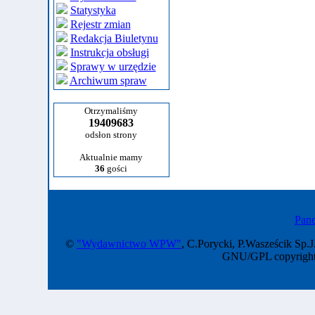
Statystyka
Rejestr zmian
Redakcja Biuletynu
Instrukcja obsługi
Sprawy w urzędzie
Archiwum spraw
Otrzymaliśmy
19409683
odsłon strony
Aktualnie mamy
36
gości
Pane
©
"Wydawnictwo WPW"
, C.Porycki, P.Wasześcik Sp.J
GNU/GPL copyright