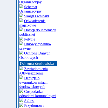
Organizacyjny
Schemat
Organizacyjny
Skargi i wnioski
Oświadczenia
majątkowe
Dostęp do informacji
publicznej
Petycje
Umowy cywilno-
prawne
Ochrona Danych
Osobowych
Ochrona środowiska
Zawiadomienia
/Obwieszczenia
Decyzje o
uwarunkowaniach
środowiskowych
Gospodarka
odpadami komunalnymi
Azbest
Przydomowe