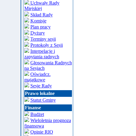
Uchwały Rady
Miejskiej
Skład Rady
Komisje
Plan pracy
Dyżury
Terminy sesji
Protokoły z Sesji
Interpelacje i
zapytania radnych
Głosowania Radnych
na Sesjach
Oświadcz.
majątkowe
Sesje Rady
Prawo lokalne
Statut Gminy
Finanse
Budżet
Wieloletnia prognoza
finansowa
Opinie RIO