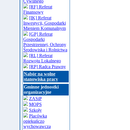
Cywilnego
[RF] Referat
Finansowy
[IK] Referat
Inwestycji, Gospodarki
Mieniem Komunalnym
[GP] Referat
Gospodarki
Przestrzennej, Ochrony
Środowiska i Rolnictwa
[RL] Referat
Rozwoju Lokalnego
[RP] Radca Prawny
Nabór na wolne
stanowiska pracy
Gminne jednostki
organizacyjne
ZASiP
MOPS
Szkoły
Placówka
opiekuńczo
wychowawcza