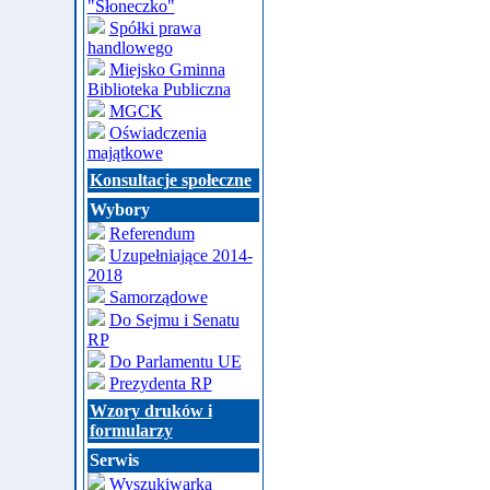
"Słoneczko"
Spółki prawa
handlowego
Miejsko Gminna
Biblioteka Publiczna
MGCK
Oświadczenia
majątkowe
Konsultacje społeczne
Wybory
Referendum
Uzupełniające 2014-
2018
Samorządowe
Do Sejmu i Senatu
RP
Do Parlamentu UE
Prezydenta RP
Wzory druków i
formularzy
Serwis
Wyszukiwarka