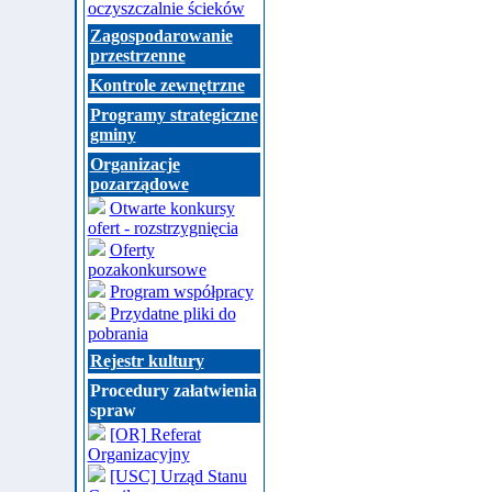
oczyszczalnie ścieków
Zagospodarowanie
przestrzenne
Kontrole zewnętrzne
Programy strategiczne
gminy
Organizacje
pozarządowe
Otwarte konkursy
ofert - rozstrzygnięcia
Oferty
pozakonkursowe
Program współpracy
Przydatne pliki do
pobrania
Rejestr kultury
Procedury załatwienia
spraw
[OR] Referat
Organizacyjny
[USC] Urząd Stanu