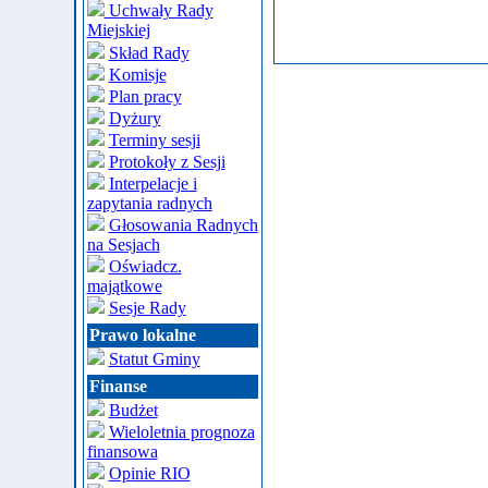
Uchwały Rady
Miejskiej
Skład Rady
Komisje
Plan pracy
Dyżury
Terminy sesji
Protokoły z Sesji
Interpelacje i
zapytania radnych
Głosowania Radnych
na Sesjach
Oświadcz.
majątkowe
Sesje Rady
Prawo lokalne
Statut Gminy
Finanse
Budżet
Wieloletnia prognoza
finansowa
Opinie RIO