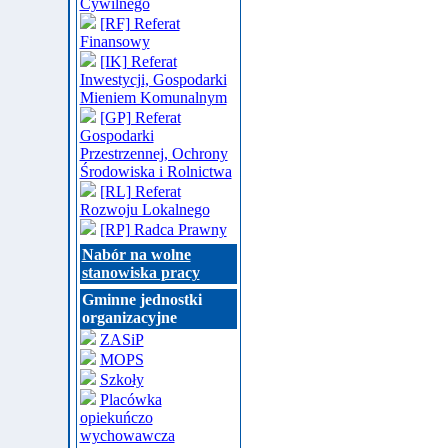
Cywilnego
[RF] Referat
Finansowy
[IK] Referat
Inwestycji, Gospodarki
Mieniem Komunalnym
[GP] Referat
Gospodarki
Przestrzennej, Ochrony
Środowiska i Rolnictwa
[RL] Referat
Rozwoju Lokalnego
[RP] Radca Prawny
Nabór na wolne
stanowiska pracy
Gminne jednostki
organizacyjne
ZASiP
MOPS
Szkoły
Placówka
opiekuńczo
wychowawcza