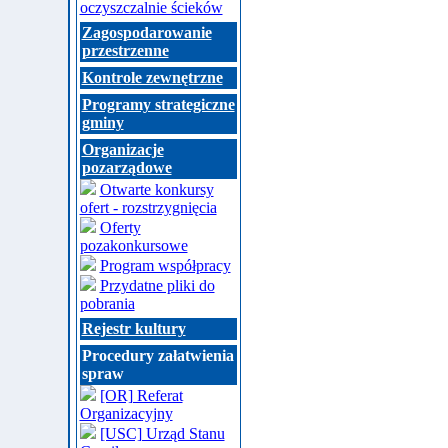
oczyszczalnie ścieków
Zagospodarowanie
przestrzenne
Kontrole zewnętrzne
Programy strategiczne
gminy
Organizacje
pozarządowe
Otwarte konkursy
ofert - rozstrzygnięcia
Oferty
pozakonkursowe
Program współpracy
Przydatne pliki do
pobrania
Rejestr kultury
Procedury załatwienia
spraw
[OR] Referat
Organizacyjny
[USC] Urząd Stanu