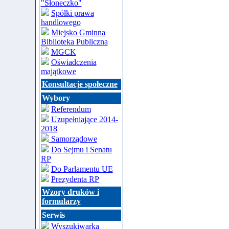
"Słoneczko"
Spółki prawa
handlowego
Miejsko Gminna
Biblioteka Publiczna
MGCK
Oświadczenia
majątkowe
Konsultacje społeczne
Wybory
Referendum
Uzupełniające 2014-
2018
Samorządowe
Do Sejmu i Senatu
RP
Do Parlamentu UE
Prezydenta RP
Wzory druków i
formularzy
Serwis
Wyszukiwarka