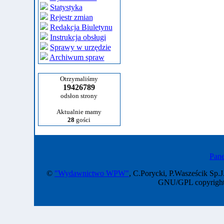
Statystyka
Rejestr zmian
Redakcja Biuletynu
Instrukcja obsługi
Sprawy w urzędzie
Archiwum spraw
Otrzymaliśmy
19426789
odsłon strony
Aktualnie mamy
28
gości
Pane
©
"Wydawnictwo WPW"
, C.Porycki, P.Wasześcik Sp.J
GNU/GPL copyright