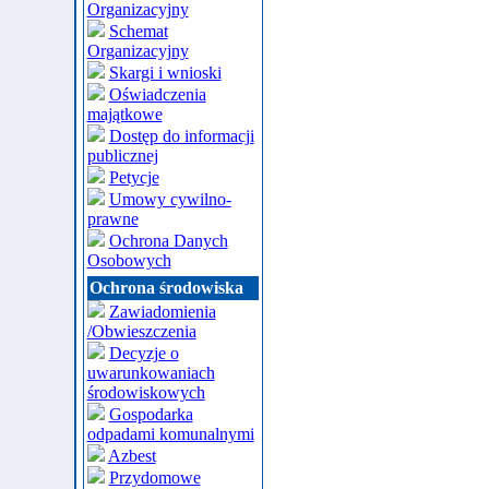
Organizacyjny
Schemat
Organizacyjny
Skargi i wnioski
Oświadczenia
majątkowe
Dostęp do informacji
publicznej
Petycje
Umowy cywilno-
prawne
Ochrona Danych
Osobowych
Ochrona środowiska
Zawiadomienia
/Obwieszczenia
Decyzje o
uwarunkowaniach
środowiskowych
Gospodarka
odpadami komunalnymi
Azbest
Przydomowe