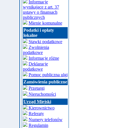
Informacje
wynikające z art. 37
ustawy o finansach
publicznych
Mienie komunalne
Podatki i opłaty
lokalne
Stawki podatkowe
Zwolnienia
podatkowe
Informacje różne
Deklaracje
podatkowe
Pomoc publiczna ulgi
Zamówienia publiczne
Przetargi
Nieruchomości
Urząd Miejski
Kierownictwo
Referaty
Numery telefonów
Regulamin