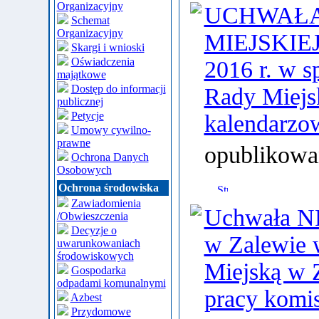
Organizacyjny
UCHWAŁA 
Schemat
Organizacyjny
MIEJSKIEJ 
Skargi i wnioski
Oświadczenia
2016 r. w s
majątkowe
Dostęp do informacji
Rady Miejsk
publicznej
Petycje
kalendarzo
Umowy cywilno-
prawne
opublikowa
Ochrona Danych
Osobowych
Ochrona środowiska
Zawiadomienia
Uchwała NR
/Obwieszczenia
Decyzje o
w Zalewie w
uwarunkowaniach
środowiskowych
Miejską w 
Gospodarka
odpadami komunalnymi
pracy komis
Azbest
Przydomowe