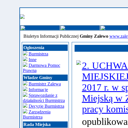
Biuletyn Informacji Publicznej
Gminy Zalewo
www.zale
Ogłoszenia
Burmistrza
Inne
2. UCHWA
Darmowa Pomoc
Prawna
MIEJSKIEJ 
Władze Gminy
Burmistrz Zalewa
2017 r. w s
Informacje
Sprawozdanie z
Miejską w 
działalności Burmistrza
Decyzje Burmistrza
pracy komis
Zarządzenia
Burmistrza
opublikowa
Rada Miejska