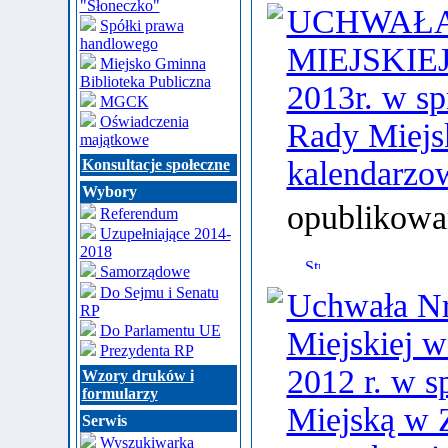
"Słoneczko"
UCHWAŁA 
Spółki prawa
handlowego
MIEJSKIEJ 
Miejsko Gminna
Biblioteka Publiczna
2013r. w sp
MGCK
Oświadczenia
Rady Miejsk
majątkowe
kalendarzo
Konsultacje społeczne
Wybory
opublikowa
Referendum
Uzupełniające 2014-
2018
Samorządowe
Do Sejmu i Senatu
Uchwała N
RP
Do Parlamentu UE
Miejskiej w
Prezydenta RP
2012 r. w s
Wzory druków i
formularzy
Miejską w 
Serwis
Wyszukiwarka