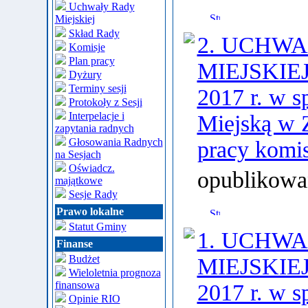
Uchwały Rady
Miejskiej
Skład Rady
2. UCHWA
Komisje
Plan pracy
MIEJSKIEJ 
Dyżury
Terminy sesji
2017 r. w s
Protokoły z Sesji
Interpelacje i
Miejską w 
zapytania radnych
Głosowania Radnych
pracy komis
na Sesjach
Oświadcz.
opublikowa
majątkowe
Sesje Rady
Prawo lokalne
Statut Gminy
1. UCHWA
Finanse
Budżet
MIEJSKIEJ 
Wieloletnia prognoza
finansowa
2017 r. w s
Opinie RIO