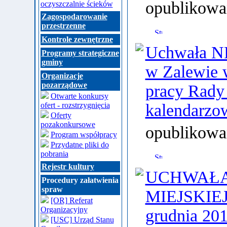
opublikowa
oczyszczalnie ścieków
Zagospodarowanie
przestrzenne
Kontrole zewnętrzne
Uchwała NR
Programy strategiczne
gminy
w Zalewie 
Organizacje
pozarządowe
pracy Rady 
Otwarte konkursy
ofert - rozstrzygnięcia
kalendarzo
Oferty
pozakonkursowe
opublikowa
Program współpracy
Przydatne pliki do
pobrania
Rejestr kultury
UCHWAŁA 
Procedury załatwienia
spraw
MIEJSKIEJ
[OR] Referat
Organizacyjny
grudnia 201
[USC] Urząd Stanu