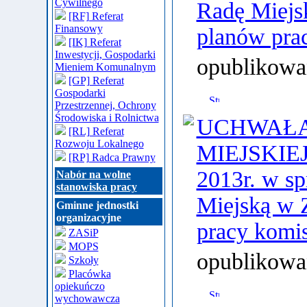
Cywilnego
Radę Miejs
[RF] Referat
Finansowy
planów prac
[IK] Referat
Inwestycji, Gospodarki
opublikowa
Mieniem Komunalnym
[GP] Referat
Gospodarki
Przestrzennej, Ochrony
Środowiska i Rolnictwa
UCHWAŁA 
[RL] Referat
Rozwoju Lokalnego
MIEJSKIEJ 
[RP] Radca Prawny
2013r. w sp
Nabór na wolne
stanowiska pracy
Miejską w 
Gminne jednostki
organizacyjne
pracy komis
ZASiP
MOPS
opublikowa
Szkoły
Placówka
opiekuńczo
wychowawcza