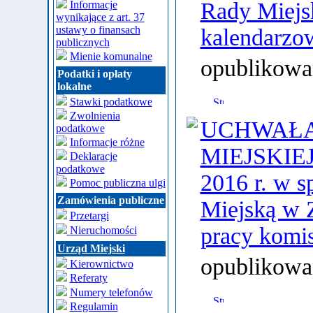
Rady Miejsk
Informacje
wynikające z art. 37
ustawy o finansach
kalendarzo
publicznych
Mienie komunalne
opublikowa
Podatki i opłaty
lokalne
Stawki podatkowe
Zwolnienia
UCHWAŁA 
podatkowe
Informacje różne
MIEJSKIEJ 
Deklaracje
podatkowe
2016 r. w s
Pomoc publiczna ulgi
Zamówienia publiczne
Miejską w 
Przetargi
pracy komis
Nieruchomości
Urząd Miejski
opublikowa
Kierownictwo
Referaty
Numery telefonów
Regulamin