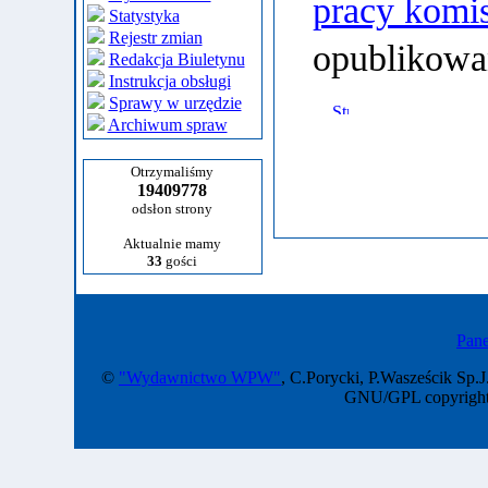
pracy komis
Statystyka
Rejestr zmian
opublikowa
Redakcja Biuletynu
Instrukcja obsługi
Sprawy w urzędzie
Archiwum spraw
Otrzymaliśmy
19409778
odsłon strony
Aktualnie mamy
33
gości
Pane
©
"Wydawnictwo WPW"
, C.Porycki, P.Wasześcik Sp.J
GNU/GPL copyright