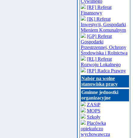
Cywilnego
[RF] Referat
Finansowy
[IK] Referat
Inwestycji, Gospodarki
Mieniem Komunalnym
[GP] Referat
Gospodarki
Przestrzennej, Ochrony
Środowiska i Rolnictwa
[RL] Referat
Rozwoju Lokalnego
[RP] Radca Prawny
Nabór na wolne
stanowiska pracy
Gminne jednostki
organizacyjne
ZASiP
MOPS
Szkoły
Placówka
opiekuńczo
wychowawcza