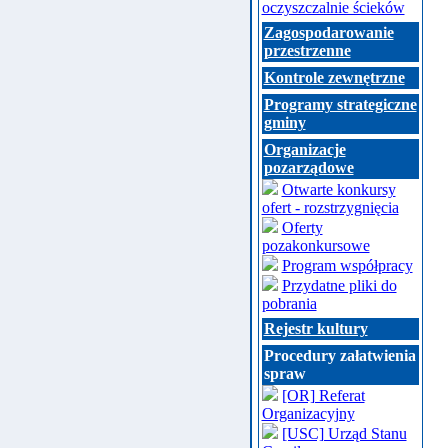
oczyszczalnie ścieków
Zagospodarowanie
przestrzenne
Kontrole zewnętrzne
Programy strategiczne
gminy
Organizacje
pozarządowe
Otwarte konkursy
ofert - rozstrzygnięcia
Oferty
pozakonkursowe
Program współpracy
Przydatne pliki do
pobrania
Rejestr kultury
Procedury załatwienia
spraw
[OR] Referat
Organizacyjny
[USC] Urząd Stanu