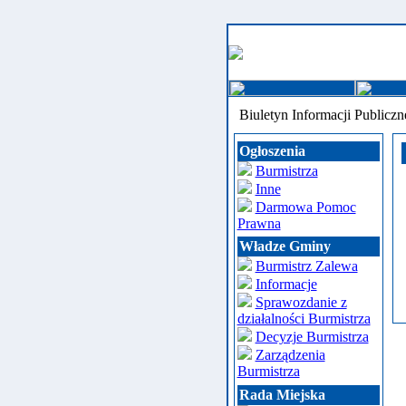
Biuletyn Informacji Publiczn
Ogłoszenia
Burmistrza
Inne
Darmowa Pomoc
Prawna
Władze Gminy
Burmistrz Zalewa
Informacje
Sprawozdanie z
działalności Burmistrza
Decyzje Burmistrza
Zarządzenia
Burmistrza
Rada Miejska