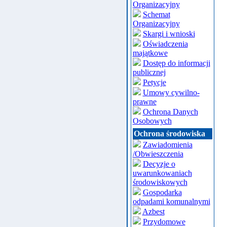
Organizacyjny
Schemat
Organizacyjny
Skargi i wnioski
Oświadczenia
majątkowe
Dostęp do informacji
publicznej
Petycje
Umowy cywilno-
prawne
Ochrona Danych
Osobowych
Ochrona środowiska
Zawiadomienia
/Obwieszczenia
Decyzje o
uwarunkowaniach
środowiskowych
Gospodarka
odpadami komunalnymi
Azbest
Przydomowe