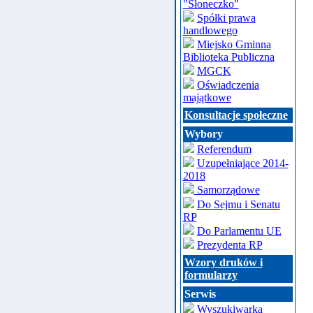
"Słoneczko"
Spółki prawa
handlowego
Miejsko Gminna
Biblioteka Publiczna
MGCK
Oświadczenia
majątkowe
Konsultacje społeczne
Wybory
Referendum
Uzupełniające 2014-
2018
Samorządowe
Do Sejmu i Senatu
RP
Do Parlamentu UE
Prezydenta RP
Wzory druków i
formularzy
Serwis
Wyszukiwarka