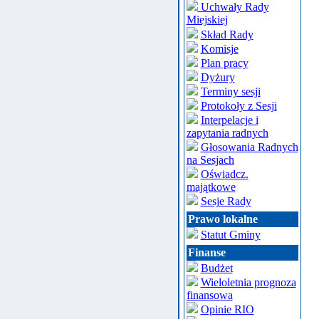
Uchwały Rady
Miejskiej
Skład Rady
Komisje
Plan pracy
Dyżury
Terminy sesji
Protokoły z Sesji
Interpelacje i
zapytania radnych
Głosowania Radnych
na Sesjach
Oświadcz.
majątkowe
Sesje Rady
Prawo lokalne
Statut Gminy
Finanse
Budżet
Wieloletnia prognoza
finansowa
Opinie RIO