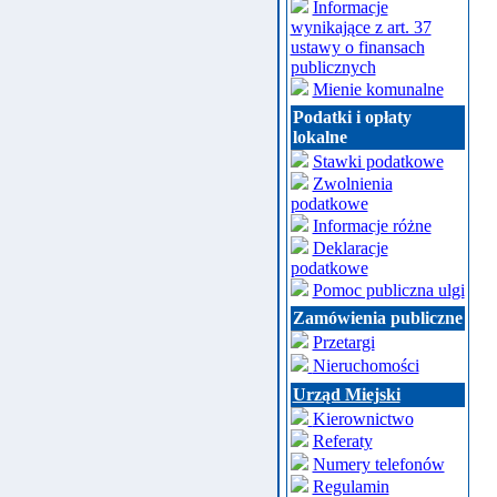
Informacje
wynikające z art. 37
ustawy o finansach
publicznych
Mienie komunalne
Podatki i opłaty
lokalne
Stawki podatkowe
Zwolnienia
podatkowe
Informacje różne
Deklaracje
podatkowe
Pomoc publiczna ulgi
Zamówienia publiczne
Przetargi
Nieruchomości
Urząd Miejski
Kierownictwo
Referaty
Numery telefonów
Regulamin