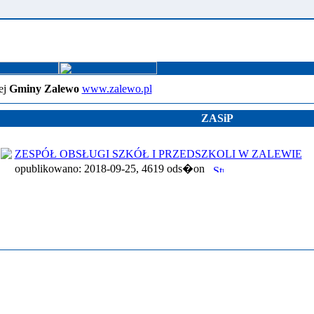
ej
Gminy Zalewo
www.zalewo.pl
ZASiP
ZESPÓŁ OBSŁUGI SZKÓŁ I PRZEDSZKOLI W ZALEWIE
opublikowano: 2018-09-25, 4619 ods�on