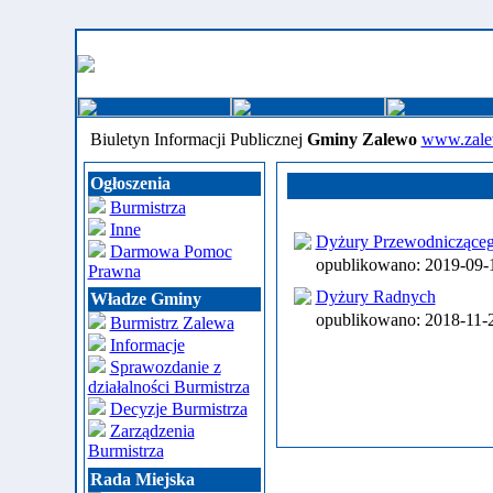
Biuletyn Informacji Publicznej
Gminy Zalewo
www.zale
Ogłoszenia
Burmistrza
Inne
Dyżury Przewodnicząceg
Darmowa Pomoc
opublikowano: 2019-09
Prawna
Dyżury Radnych
Władze Gminy
opublikowano: 2018-11
Burmistrz Zalewa
Informacje
Sprawozdanie z
działalności Burmistrza
Decyzje Burmistrza
Zarządzenia
Burmistrza
Rada Miejska