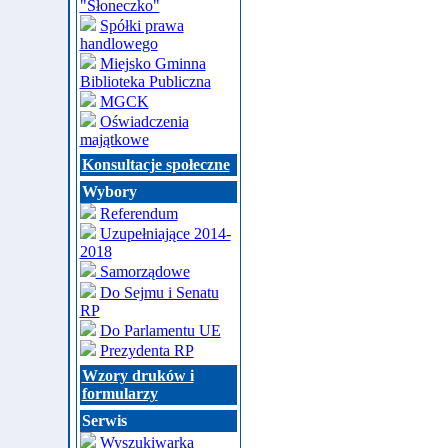
"Słoneczko"
Spółki prawa
handlowego
Miejsko Gminna
Biblioteka Publiczna
MGCK
Oświadczenia
majątkowe
Konsultacje społeczne
Wybory
Referendum
Uzupełniające 2014-
2018
Samorządowe
Do Sejmu i Senatu
RP
Do Parlamentu UE
Prezydenta RP
Wzory druków i
formularzy
Serwis
Wyszukiwarka