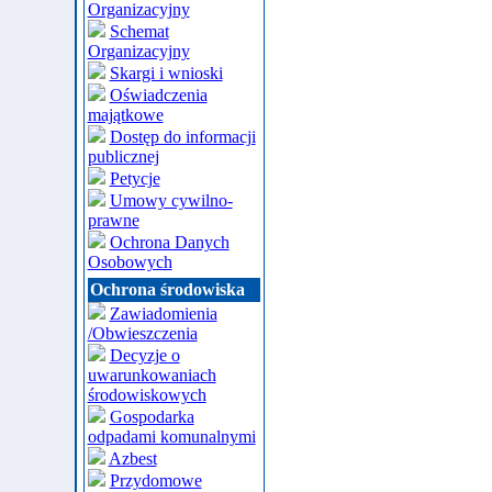
Organizacyjny
Schemat
Organizacyjny
Skargi i wnioski
Oświadczenia
majątkowe
Dostęp do informacji
publicznej
Petycje
Umowy cywilno-
prawne
Ochrona Danych
Osobowych
Ochrona środowiska
Zawiadomienia
/Obwieszczenia
Decyzje o
uwarunkowaniach
środowiskowych
Gospodarka
odpadami komunalnymi
Azbest
Przydomowe