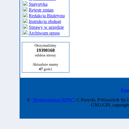
Statystyka
Rejestr zmian
Redakcja Biuletynu
Instrukcja obsługi
Sprawy w urzędzie
Archiwum spraw
Otrzymaliśmy
19390168
odsłon strony
Aktualnie mamy
47
gości
Pane
©
"Wydawnictwo WPW"
, C.Porycki, P.Wasześcik Sp.J
GNU/GPL copyright