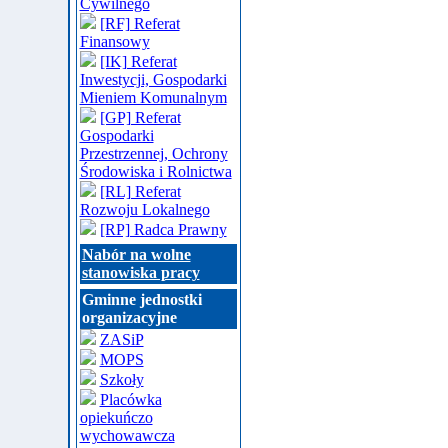
Cywilnego
[RF] Referat
Finansowy
[IK] Referat
Inwestycji, Gospodarki
Mieniem Komunalnym
[GP] Referat
Gospodarki
Przestrzennej, Ochrony
Środowiska i Rolnictwa
[RL] Referat
Rozwoju Lokalnego
[RP] Radca Prawny
Nabór na wolne
stanowiska pracy
Gminne jednostki
organizacyjne
ZASiP
MOPS
Szkoły
Placówka
opiekuńczo
wychowawcza