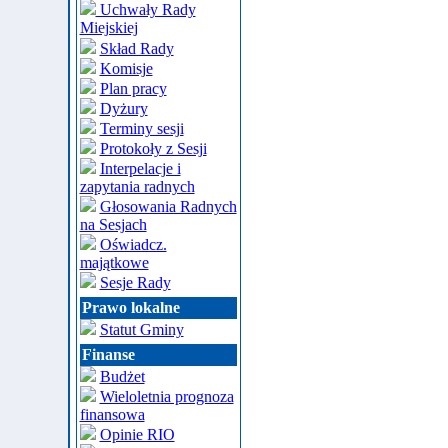
Uchwały Rady
Miejskiej
Skład Rady
Komisje
Plan pracy
Dyżury
Terminy sesji
Protokoły z Sesji
Interpelacje i
zapytania radnych
Głosowania Radnych
na Sesjach
Oświadcz.
majątkowe
Sesje Rady
Prawo lokalne
Statut Gminy
Finanse
Budżet
Wieloletnia prognoza
finansowa
Opinie RIO