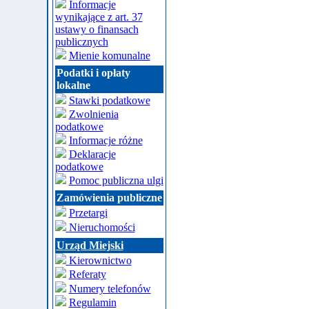
Informacje
wynikające z art. 37
ustawy o finansach
publicznych
Mienie komunalne
Podatki i opłaty
lokalne
Stawki podatkowe
Zwolnienia
podatkowe
Informacje różne
Deklaracje
podatkowe
Pomoc publiczna ulgi
Zamówienia publiczne
Przetargi
Nieruchomości
Urząd Miejski
Kierownictwo
Referaty
Numery telefonów
Regulamin