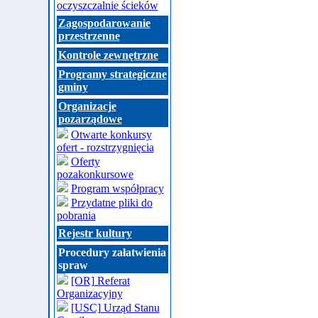
oczyszczalnie ścieków
Zagospodarowanie
przestrzenne
Kontrole zewnętrzne
Programy strategiczne
gminy
Organizacje
pozarządowe
Otwarte konkursy
ofert - rozstrzygnięcia
Oferty
pozakonkursowe
Program współpracy
Przydatne pliki do
pobrania
Rejestr kultury
Procedury załatwienia
spraw
[OR] Referat
Organizacyjny
[USC] Urząd Stanu