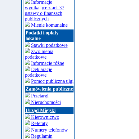
Informacje
wynikające z art. 37
ustawy o finansach
publicznych
Mienie komunalne
Podatki i opłaty
lokalne
Stawki podatkowe
Zwolnienia
podatkowe
Informacje różne
Deklaracje
podatkowe
Pomoc publiczna ulgi
Zamówienia publiczne
Przetargi
Nieruchomości
Urząd Miejski
Kierownictwo
Referaty
Numery telefonów
Regulamin