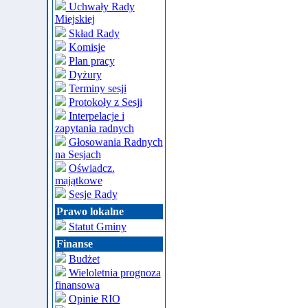
Uchwały Rady
Miejskiej
Skład Rady
Komisje
Plan pracy
Dyżury
Terminy sesji
Protokoły z Sesji
Interpelacje i
zapytania radnych
Głosowania Radnych
na Sesjach
Oświadcz.
majątkowe
Sesje Rady
Prawo lokalne
Statut Gminy
Finanse
Budżet
Wieloletnia prognoza
finansowa
Opinie RIO