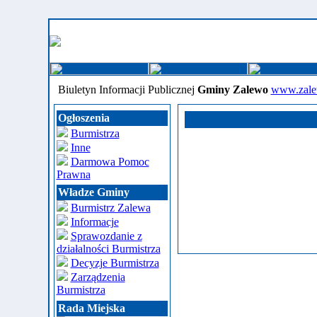
Biuletyn Informacji Publicznej
Gminy Zalewo
www.zale
Ogłoszenia
Burmistrza
Inne
Darmowa Pomoc
Prawna
Władze Gminy
Burmistrz Zalewa
Informacje
Sprawozdanie z
działalności Burmistrza
Decyzje Burmistrza
Zarządzenia
Burmistrza
Rada Miejska