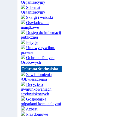
Organizacyjny
Schemat
Organizacyjny
Skargi i wnioski
Oświadczenia
majątkowe
Dostęp do informacji
publicznej
Petycje
Umowy cywilno-
prawne
Ochrona Danych
Osobowych
Ochrona środowiska
Zawiadomienia
/Obwieszczenia
Decyzje o
uwarunkowaniach
środowiskowych
Gospodarka
odpadami komunalnymi
Azbest
Przydomowe