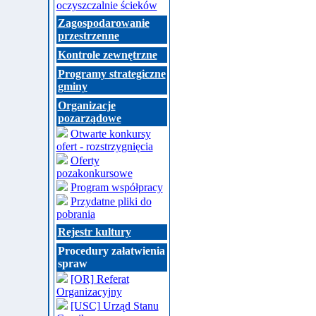
oczyszczalnie ścieków
Zagospodarowanie
przestrzenne
Kontrole zewnętrzne
Programy strategiczne
gminy
Organizacje
pozarządowe
Otwarte konkursy
ofert - rozstrzygnięcia
Oferty
pozakonkursowe
Program współpracy
Przydatne pliki do
pobrania
Rejestr kultury
Procedury załatwienia
spraw
[OR] Referat
Organizacyjny
[USC] Urząd Stanu