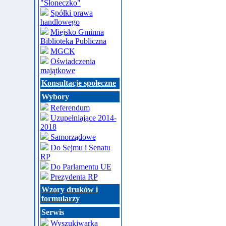
"Słoneczko"
Spółki prawa
handlowego
Miejsko Gminna
Biblioteka Publiczna
MGCK
Oświadczenia
majątkowe
Konsultacje społeczne
Wybory
Referendum
Uzupełniające 2014-
2018
Samorządowe
Do Sejmu i Senatu
RP
Do Parlamentu UE
Prezydenta RP
Wzory druków i
formularzy
Serwis
Wyszukiwarka