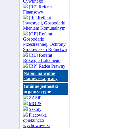
Cywilnego
[RF] Referat
Finansowy
[IK] Referat
Inwestycji, Gospodarki
Mieniem Komunalnym
[GP] Referat
Gospodarki
Przestrzennej, Ochrony
Środowiska i Rolnictwa
[RL] Referat
Rozwoju Lokalnego
[RP] Radca Prawny
Nabór na wolne
stanowiska pracy
Gminne jednostki
organizacyjne
ZASiP
MOPS
Szkoły
Placówka
opiekuńczo
wychowawcza