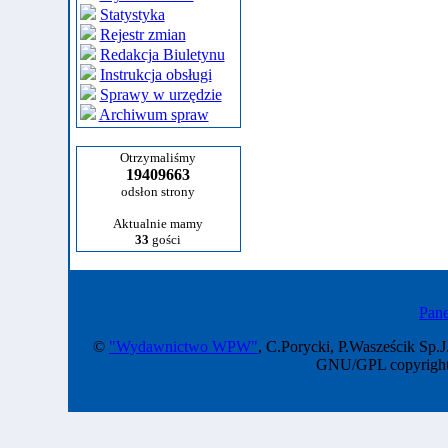
Statystyka
Rejestr zmian
Redakcja Biuletynu
Instrukcja obsługi
Sprawy w urzędzie
Archiwum spraw
Otrzymaliśmy
19409663
odsłon strony
Aktualnie mamy
33
gości
Pane
©
"Wydawnictwo WPW"
, C.Porycki, P.Wasześcik Sp.J
GNU/GPL copyright