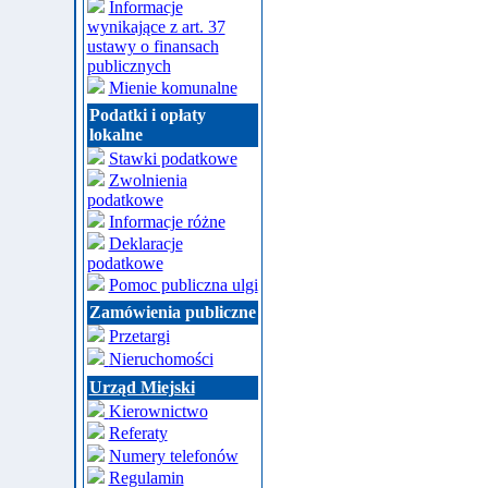
Informacje
wynikające z art. 37
ustawy o finansach
publicznych
Mienie komunalne
Podatki i opłaty
lokalne
Stawki podatkowe
Zwolnienia
podatkowe
Informacje różne
Deklaracje
podatkowe
Pomoc publiczna ulgi
Zamówienia publiczne
Przetargi
Nieruchomości
Urząd Miejski
Kierownictwo
Referaty
Numery telefonów
Regulamin