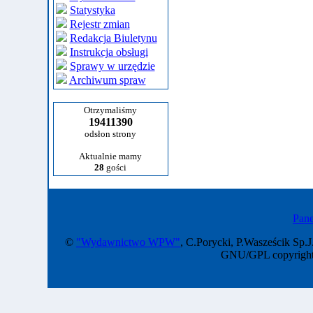
Statystyka
Rejestr zmian
Redakcja Biuletynu
Instrukcja obsługi
Sprawy w urzędzie
Archiwum spraw
Otrzymaliśmy
19411390
odsłon strony
Aktualnie mamy
28
gości
Pane
©
"Wydawnictwo WPW"
, C.Porycki, P.Wasześcik Sp.J
GNU/GPL copyright