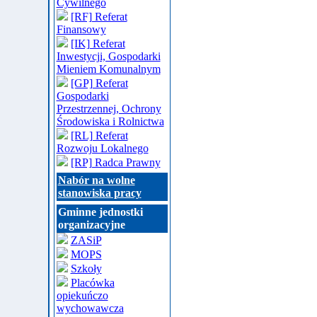
Cywilnego
[RF] Referat
Finansowy
[IK] Referat
Inwestycji, Gospodarki
Mieniem Komunalnym
[GP] Referat
Gospodarki
Przestrzennej, Ochrony
Środowiska i Rolnictwa
[RL] Referat
Rozwoju Lokalnego
[RP] Radca Prawny
Nabór na wolne
stanowiska pracy
Gminne jednostki
organizacyjne
ZASiP
MOPS
Szkoły
Placówka
opiekuńczo
wychowawcza