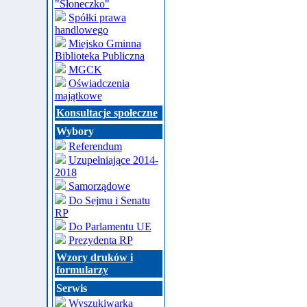
"Słoneczko"
Spółki prawa
handlowego
Miejsko Gminna
Biblioteka Publiczna
MGCK
Oświadczenia
majątkowe
Konsultacje społeczne
Wybory
Referendum
Uzupełniające 2014-
2018
Samorządowe
Do Sejmu i Senatu
RP
Do Parlamentu UE
Prezydenta RP
Wzory druków i
formularzy
Serwis
Wyszukiwarka