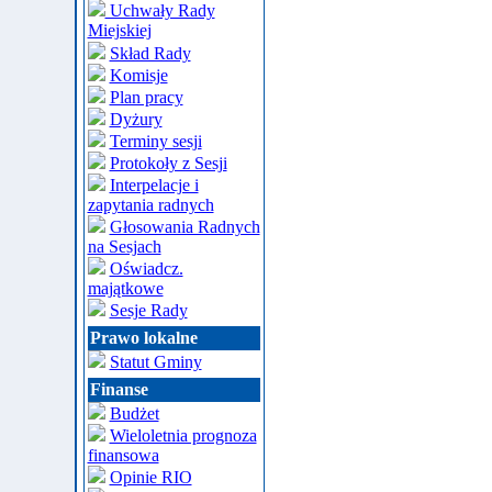
Uchwały Rady
Miejskiej
Skład Rady
Komisje
Plan pracy
Dyżury
Terminy sesji
Protokoły z Sesji
Interpelacje i
zapytania radnych
Głosowania Radnych
na Sesjach
Oświadcz.
majątkowe
Sesje Rady
Prawo lokalne
Statut Gminy
Finanse
Budżet
Wieloletnia prognoza
finansowa
Opinie RIO