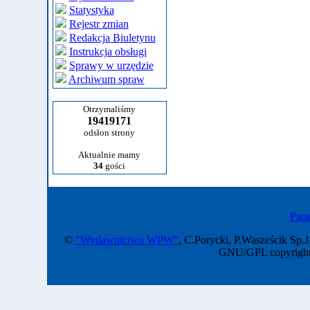
Statystyka
Rejestr zmian
Redakcja Biuletynu
Instrukcja obsługi
Sprawy w urzędzie
Archiwum spraw
Otrzymaliśmy
19419171
odsłon strony
Aktualnie mamy
34
gości
Pane
©
"Wydawnictwo WPW"
, C.Porycki, P.Wasześcik Sp.J
GNU/GPL copyright