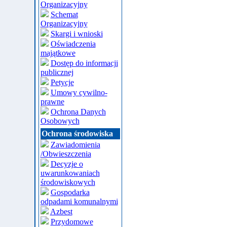
Organizacyjny
Schemat
Organizacyjny
Skargi i wnioski
Oświadczenia
majątkowe
Dostęp do informacji
publicznej
Petycje
Umowy cywilno-
prawne
Ochrona Danych
Osobowych
Ochrona środowiska
Zawiadomienia
/Obwieszczenia
Decyzje o
uwarunkowaniach
środowiskowych
Gospodarka
odpadami komunalnymi
Azbest
Przydomowe