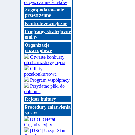
oczyszczalnie ścieków
Zagospodarowanie
przestrzenne
Kontrole zewnętrzne
Programy strategiczne
gminy
Organizacje
pozarządowe
Otwarte konkursy
ofert - rozstrzygnięcia
Oferty
pozakonkursowe
Program współpracy
Przydatne pliki do
pobrania
Rejestr kultury
Procedury załatwienia
spraw
[OR] Referat
Organizacyjny
[USC] Urząd Stanu