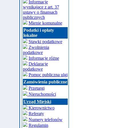
Informacje
wynikające z art. 37
ustawy o finansach
publicznych
Mienie komunalne
Podatki i opłaty
lokalne
Stawki podatkowe
Zwolnienia
podatkowe
Informacje różne
Deklaracje
podatkowe
Pomoc publiczna ulgi
Zamówienia publiczne
Przetargi
Nieruchomości
Urząd Miejski
Kierownictwo
Referaty
Numery telefonów
Regulamin