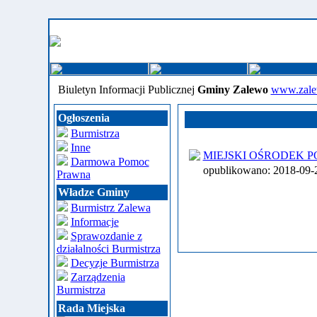
Biuletyn Informacji Publicznej
Gminy Zalewo
www.zale
Ogłoszenia
Burmistrza
Inne
MIEJSKI OŚRODEK 
Darmowa Pomoc
opublikowano: 2018-09
Prawna
Władze Gminy
Burmistrz Zalewa
Informacje
Sprawozdanie z
działalności Burmistrza
Decyzje Burmistrza
Zarządzenia
Burmistrza
Rada Miejska