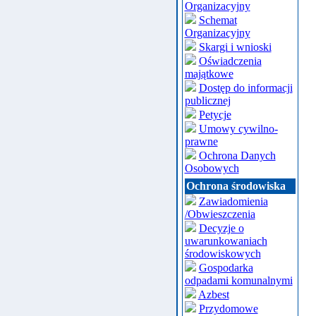
Organizacyjny
Schemat
Organizacyjny
Skargi i wnioski
Oświadczenia
majątkowe
Dostęp do informacji
publicznej
Petycje
Umowy cywilno-
prawne
Ochrona Danych
Osobowych
Ochrona środowiska
Zawiadomienia
/Obwieszczenia
Decyzje o
uwarunkowaniach
środowiskowych
Gospodarka
odpadami komunalnymi
Azbest
Przydomowe