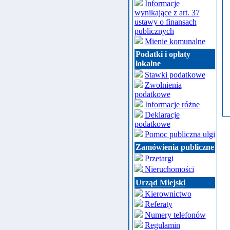
Informacje
wynikające z art. 37
ustawy o finansach
publicznych
Mienie komunalne
Podatki i opłaty
lokalne
Stawki podatkowe
Zwolnienia
podatkowe
Informacje różne
Deklaracje
podatkowe
Pomoc publiczna ulgi
Zamówienia publiczne
Przetargi
Nieruchomości
Urząd Miejski
Kierownictwo
Referaty
Numery telefonów
Regulamin