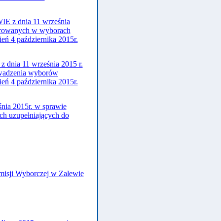
 dnia 11 września
strowanych w wyborach
eń 4 października 2015r.
a 11 września 2015 r.
owadzenia wyborów
eń 4 października 2015r.
śnia 2015r. w sprawie
h uzupełniających do
komisji Wyborczej w Zalewie