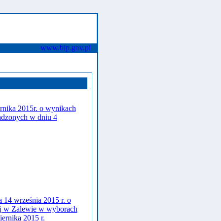
www.bip.gov.pl
rnika 2015r. o wynikach
adzonych w dniu 4
14 września 2015 r. o
ej w Zalewie w wyborach
ernika 2015 r.