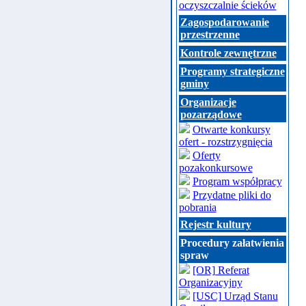
oczyszczalnie ścieków
Zagospodarowanie
przestrzenne
Kontrole zewnętrzne
Programy strategiczne
gminy
Organizacje
pozarządowe
Otwarte konkursy
ofert - rozstrzygnięcia
Oferty
pozakonkursowe
Program współpracy
Przydatne pliki do
pobrania
Rejestr kultury
Procedury załatwienia
spraw
[OR] Referat
Organizacyjny
[USC] Urząd Stanu