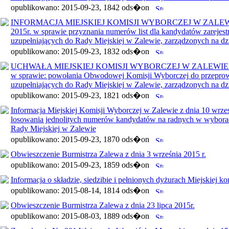
opublikowano: 2015-09-23, 1842 ods�on
INFORMACJA MIEJSKIEJ KOMISJI WYBORCZEJ W ZALEWIE z
2015r. w sprawie przyznania numerów list dla kandydatów zareje
uzupełniających do Rady Miejskiej w Zalewie, zarządzonych na dzi
opublikowano: 2015-09-23, 1832 ods�on
UCHWAŁA MIEJSKIEJ KOMISJI WYBORCZEJ W ZALEWIE z dni
w sprawie: powołania Obwodowej Komisji Wyborczej do przepr
uzupełniających do Rady Miejskiej w Zalewie, zarządzonych na dzi
opublikowano: 2015-09-23, 1821 ods�on
Informacja Miejskiej Komisji Wyborczej w Zalewie z dnia 10 wrze
losowania jednolitych numerów kandydatów na radnych w wyborac
Rady Miejskiej w Zalewie
opublikowano: 2015-09-23, 1870 ods�on
Obwieszczenie Burmistrza Zalewa z dnia 3 września 2015 r.
opublikowano: 2015-09-23, 1859 ods�on
Informacja o składzie, siedzibie i pełnionych dyżurach Miejskiej 
opublikowano: 2015-08-14, 1814 ods�on
Obwieszczenie Burmistrza Zalewa z dnia 23 lipca 2015r.
opublikowano: 2015-08-03, 1889 ods�on