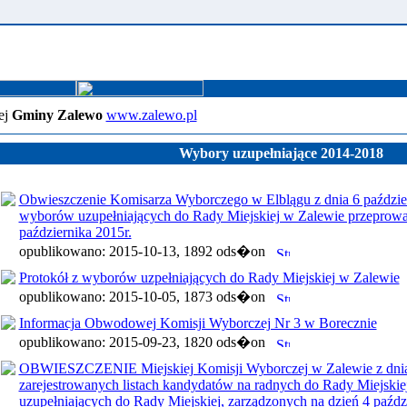
ej
Gminy Zalewo
www.zalewo.pl
Wybory uzupełniające 2014-2018
Obwieszczenie Komisarza Wyborczego w Elblągu z dnia 6 paździe
wyborów uzupełniających do Rady Miejskiej w Zalewie przeprow
października 2015r.
opublikowano: 2015-10-13, 1892 ods�on
Protokół z wyborów uzpełniających do Rady Miejskiej w Zalewie
opublikowano: 2015-10-05, 1873 ods�on
Informacja Obwodowej Komisji Wyborczej Nr 3 w Borecznie
opublikowano: 2015-09-23, 1820 ods�on
OBWIESZCZENIE Miejskiej Komisji Wyborczej w Zalewie z dnia 
zarejestrowanych listach kandydatów na radnych do Rady Miejski
uzupełniających do Rady Miejskiej, zarządzonych na dzień 4 paździ