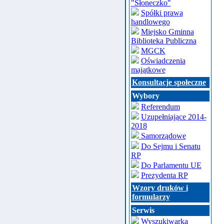
"Słoneczko"
Spółki prawa
handlowego
Miejsko Gminna
Biblioteka Publiczna
MGCK
Oświadczenia
majątkowe
Konsultacje społeczne
Wybory
Referendum
Uzupełniające 2014-
2018
Samorządowe
Do Sejmu i Senatu
RP
Do Parlamentu UE
Prezydenta RP
Wzory druków i
formularzy
Serwis
Wyszukiwarka