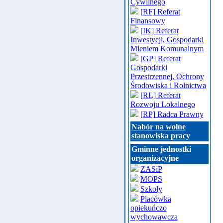
Cywilnego
[RF] Referat
Finansowy
[IK] Referat
Inwestycji, Gospodarki
Mieniem Komunalnym
[GP] Referat
Gospodarki
Przestrzennej, Ochrony
Środowiska i Rolnictwa
[RL] Referat
Rozwoju Lokalnego
[RP] Radca Prawny
Nabór na wolne
stanowiska pracy
Gminne jednostki
organizacyjne
ZASiP
MOPS
Szkoły
Placówka
opiekuńczo
wychowawcza