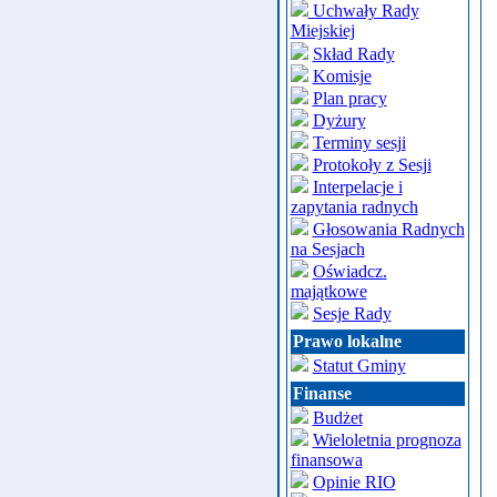
Uchwały Rady
Miejskiej
Skład Rady
Komisje
Plan pracy
Dyżury
Terminy sesji
Protokoły z Sesji
Interpelacje i
zapytania radnych
Głosowania Radnych
na Sesjach
Oświadcz.
majątkowe
Sesje Rady
Prawo lokalne
Statut Gminy
Finanse
Budżet
Wieloletnia prognoza
finansowa
Opinie RIO