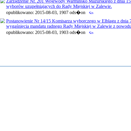
Zarządzenie Nr. 201 Wojewody Warmińsko Mazurskiego z dnia 15 
wyborów uzupełniających do Rady Miejskiej w Zalewie.
opublikowano: 2015-08-03, 1907 ods�on
Postanowienie Nr 14/15 Komisarza wyborczego w Elblagu z dnia 7
wygaśnięcia mandatu radnego Rady Miejskiej w Zalewie z powodu 
opublikowano: 2015-08-03, 1903 ods�on