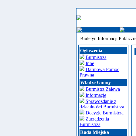
Biuletyn Informacji Publiczn
Ogłoszenia
Burmistrza
Inne
Darmowa Pomoc
Prawna
Władze Gminy
Burmistrz Zalewa
Informacje
Sprawozdanie z
działalności Burmistrza
Decyzje Burmistrza
Zarządzenia
Burmistrza
Rada Miejska