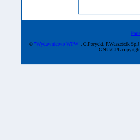
Pane
©
"Wydawnictwo WPW"
, C.Porycki, P.Wasześcik Sp.J
GNU/GPL copyright