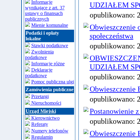
Informacje
UDZIAŁEM S
wynikające z art. 37
ustawy o finansach
opublikowano:
publicznych
Mienie komunalne
Obwieszczenie o
Podatki i opłaty
społeczeństwa
lokalne
opublikowano:
Stawki podatkowe
Zwolnienia
OBWIESZCZEN
podatkowe
Informacje różne
UDZIAŁEM S
Deklaracje
opublikowano:
podatkowe
Pomoc publiczna ulgi
Obwieszczenie B
Zamówienia publiczne
Przetargi
opublikowano:
Nieruchomości
Postanowienie z 
Urząd Miejski
Kierownictwo
opublikowano:
Referaty
Numery telefonów
Obwieszczenie B
Regulamin