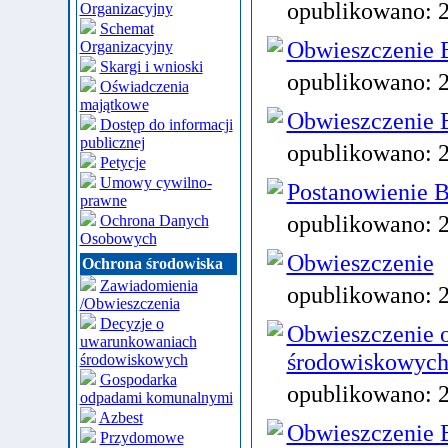
opublikowano:
Organizacyjny
Schemat
Obwieszczenie B
Organizacyjny
Skargi i wnioski
opublikowano:
Oświadczenia
majątkowe
Obwieszczenie B
Dostęp do informacji
publicznej
opublikowano:
Petycje
Umowy cywilno-
Postanowienie B
prawne
opublikowano:
Ochrona Danych
Osobowych
Obwieszczenie
Ochrona środowiska
Zawiadomienia
opublikowano:
/Obwieszczenia
Decyzje o
Obwieszczenie 
uwarunkowaniach
środowiskowych
środowiskowych
Gospodarka
opublikowano:
odpadami komunalnymi
Azbest
Obwieszczenie B
Przydomowe