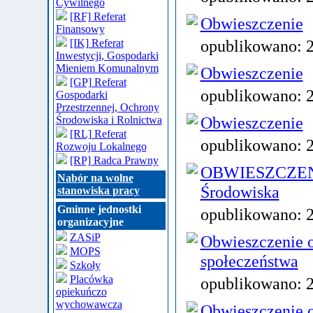
Cywilnego
[RF] Referat
Obwieszczenie
Finansowy
opublikowano:
[IK] Referat
Inwestycji, Gospodarki
Mieniem Komunalnym
Obwieszczenie
[GP] Referat
opublikowano:
Gospodarki
Przestrzennej, Ochrony
Obwieszczenie
Środowiska i Rolnictwa
[RL] Referat
opublikowano:
Rozwoju Lokalnego
[RP] Radca Prawny
OBWIESZCZENIE
Nabór na wolne
Środowiska
stanowiska pracy
Gminne jednostki
opublikowano:
organizacyjne
ZASiP
Obwieszczenie o
MOPS
społeczeństwa
Szkoły
Placówka
opublikowano:
opiekuńczo
wychowawcza
Obwieszczenie o