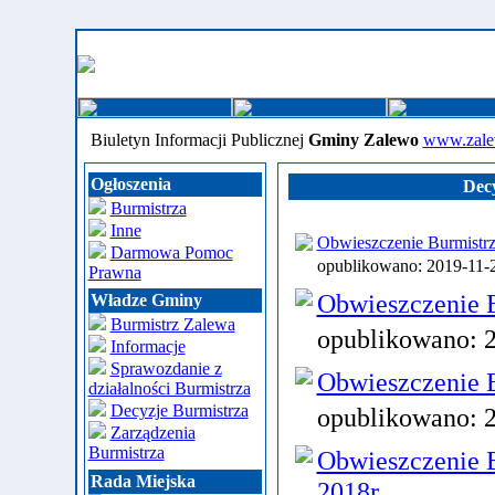
Biuletyn Informacji Publicznej
Gminy Zalewo
www.zale
Ogłoszenia
Dec
Burmistrza
Inne
Obwieszczenie Burmistrza
Darmowa Pomoc
opublikowano: 2019-11
Prawna
Obwieszczenie B
Władze Gminy
Burmistrz Zalewa
opublikowano:
Informacje
Sprawozdanie z
Obwieszczenie B
działalności Burmistrza
Decyzje Burmistrza
opublikowano:
Zarządzenia
Burmistrza
Obwieszczenie B
Rada Miejska
2018r.