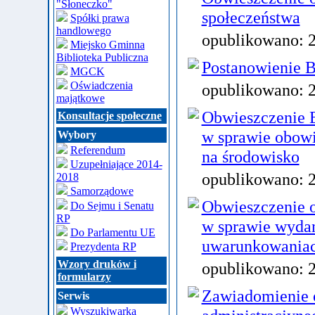
"Słoneczko"
społeczeństwa
Spółki prawa
handlowego
opublikowano:
Miejsko Gminna
Biblioteka Publiczna
Postanowienie B
MGCK
Oświadczenia
opublikowano:
majątkowe
Obwieszczenie B
Konsultacje społeczne
w sprawie obow
Wybory
Referendum
na środowisko
Uzupełniające 2014-
opublikowano:
2018
Samorządowe
Obwieszczenie o
Do Sejmu i Senatu
RP
w sprawie wydan
Do Parlamentu UE
uwarunkowania
Prezydenta RP
Wzory druków i
opublikowano:
formularzy
Zawiadomienie 
Serwis
Wyszukiwarka