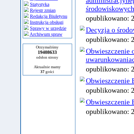
administracjyne
Statystyka
środowiskowych
Rejestr zmian
Redakcja Biuletynu
opublikowano:
Instrukcja obsługi
Sprawy w urzędzie
Decyzja o środ
Archiwum spraw
opublikowano:
Otrzymaliśmy
Obwieszczenie 
19408633
odsłon strony
uwarunkowania
Aktualnie mamy
opublikowano:
37
gości
Obwieszczenie B
opublikowano:
Obwieszczenie 
opublikowano: