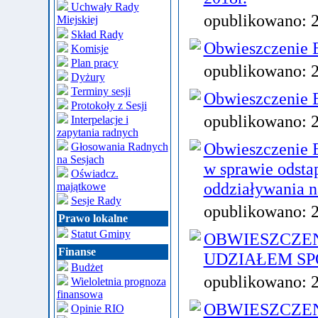
Uchwały Rady
opublikowano:
Miejskiej
Skład Rady
Obwieszczenie B
Komisje
Plan pracy
opublikowano:
Dyżury
Terminy sesji
Obwieszczenie B
Protokoły z Sesji
opublikowano:
Interpelacje i
zapytania radnych
Obwieszczenie B
Głosowania Radnych
na Sesjach
w sprawie odsta
Oświadcz.
oddziaływania n
majątkowe
Sesje Rady
opublikowano:
Prawo lokalne
Statut Gminy
OBWIESZCZEN
Finanse
UDZIAŁEM S
Budżet
opublikowano:
Wieloletnia prognoza
finansowa
OBWIESZCZEN
Opinie RIO