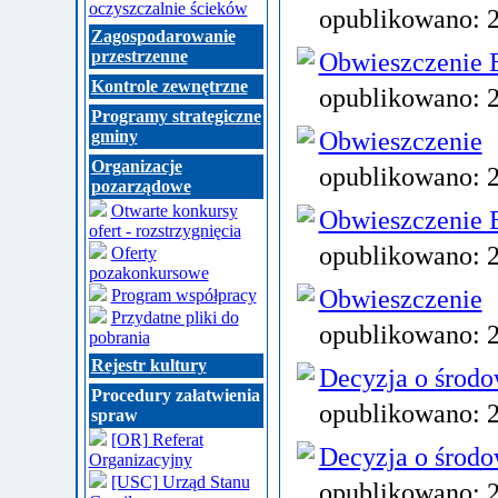
oczyszczalnie ścieków
opublikowano:
Zagospodarowanie
przestrzenne
Obwieszczenie B
Kontrole zewnętrzne
opublikowano:
Programy strategiczne
Obwieszczenie
gminy
Organizacje
opublikowano:
pozarządowe
Otwarte konkursy
Obwieszczenie B
ofert - rozstrzygnięcia
opublikowano:
Oferty
pozakonkursowe
Obwieszczenie
Program współpracy
Przydatne pliki do
opublikowano:
pobrania
Rejestr kultury
Decyzja o środ
Procedury załatwienia
opublikowano:
spraw
[OR] Referat
Decyzja o środ
Organizacyjny
[USC] Urząd Stanu
opublikowano: