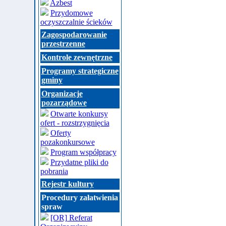
Azbest
Przydomowe
oczyszczalnie ścieków
Zagospodarowanie
przestrzenne
Kontrole zewnętrzne
Programy strategiczne
gminy
Organizacje
pozarządowe
Otwarte konkursy
ofert - rozstrzygnięcia
Oferty
pozakonkursowe
Program współpracy
Przydatne pliki do
pobrania
Rejestr kultury
Procedury załatwienia
spraw
[OR] Referat