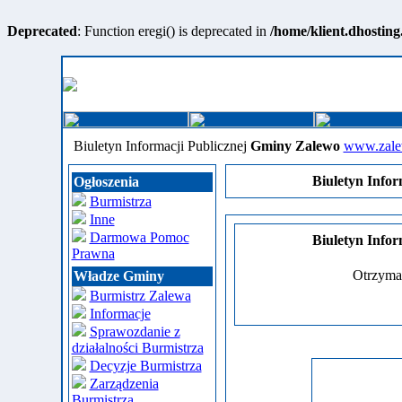
Deprecated
: Function eregi() is deprecated in
/home/klient.dhosting
Biuletyn Informacji Publicznej
Gminy Zalewo
www.zale
Biuletyn Infor
Ogłoszenia
Burmistrza
Inne
Darmowa Pomoc
Biuletyn Infor
Prawna
Otrzym
Władze Gminy
Burmistrz Zalewa
Informacje
Sprawozdanie z
działalności Burmistrza
Decyzje Burmistrza
Zarządzenia
Burmistrza