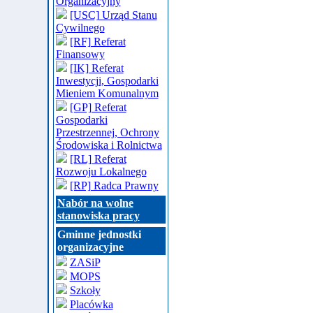
Organizacyjny
[USC] Urząd Stanu
Cywilnego
[RF] Referat
Finansowy
[IK] Referat
Inwestycji, Gospodarki
Mieniem Komunalnym
[GP] Referat
Gospodarki
Przestrzennej, Ochrony
Środowiska i Rolnictwa
[RL] Referat
Rozwoju Lokalnego
[RP] Radca Prawny
Nabór na wolne
stanowiska pracy
Gminne jednostki
organizacyjne
ZASiP
MOPS
Szkoły
Placówka