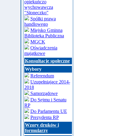
opiekuńczo
wychowawcza
"Słoneczko"
Spółki prawa
handlowego
Miejsko Gminna
Biblioteka Publiczna
MGCK
Oświadczenia
majątkowe
Konsultacje społeczne
Wybory
Referendum
Uzupełniające 2014-
2018
Samorządowe
Do Sejmu i Senatu
RP
Do Parlamentu UE
Prezydenta RP
Wzory druków i
formularzy