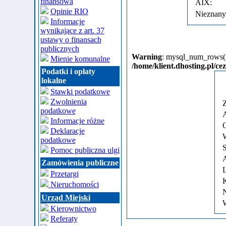
finansowa
AIX:
Opinie RIO
Nieznany
Informacje
wynikające z art. 37
ustawy o finansach
publicznych
Warning
: mysql_num_rows() 
Mienie komunalne
/home/klient.dhosting.pl/ce
Podatki i opłaty
lokalne
Stawki podatkowe
Zwolnienia
Z
podatkowe
A
Informacje różne
O
Deklaracje
W
podatkowe
S
Pomoc publiczna ulgi
A
Zamówienia publiczne
L
Przetargi
K
Nieruchomości
N
Urząd Miejski
W
Kierownictwo
Referaty