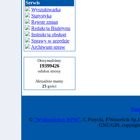
Serwis
Wyszukiwarka
Statystyka
Rejestr zmian
Redakcja Biuletynu
Instrukcja obsługi
Sprawy w urzędzie
Archiwum spraw
Otrzymaliśmy
19399426
odsłon strony
Aktualnie mamy
25
gości
Pane
©
"Wydawnictwo WPW"
, C.Porycki, P.Wasześcik Sp.J
GNU/GPL copyright