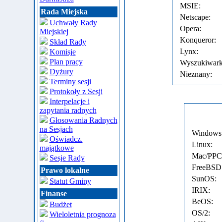
MSIE:
Rada Miejska
Netscape:
Uchwały Rady
Opera:
Miejskiej
Konqueror:
Skład Rady
Lynx:
Komisje
Plan pracy
Wyszukiwark
Dyżury
Nieznany:
Terminy sesji
Protokoły z Sesji
Interpelacje i
zapytania radnych
Głosowania Radnych
na Sesjach
Windows
Oświadcz.
Linux:
majątkowe
Mac/PPC
Sesje Rady
FreeBSD
Prawo lokalne
SunOS:
Statut Gminy
IRIX:
Finanse
BeOS:
Budżet
OS/2:
Wieloletnia prognoza