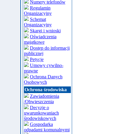
Numery telefonów
Regulamin
Organizacyjny
Schemat
Organizacyjny
Skargi i wnioski
Oświadczenia
majątkowe
Dostęp do informacji
publicznej
Petycje
Umowy cywilno-
prawne
Ochrona Danych
Osobowych
Ochrona środowiska
Zawiadomienia
/Obwieszczenia
Decyzje o
uwarunkowaniach
środowiskowych
Gospodarka
odpadami komunalnymi