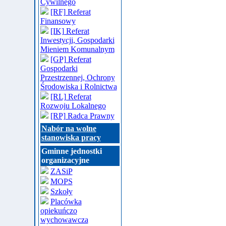
Cywilnego
[RF] Referat
Finansowy
[IK] Referat
Inwestycji, Gospodarki
Mieniem Komunalnym
[GP] Referat
Gospodarki
Przestrzennej, Ochrony
Środowiska i Rolnictwa
[RL] Referat
Rozwoju Lokalnego
[RP] Radca Prawny
Nabór na wolne
stanowiska pracy
Gminne jednostki
organizacyjne
ZASiP
MOPS
Szkoły
Placówka
opiekuńczo
wychowawcza