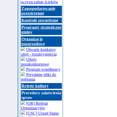
oczyszczalnie ścieków
Zagospodarowanie
przestrzenne
Kontrole zewnętrzne
Programy strategiczne
gminy
Organizacje
pozarządowe
Otwarte konkursy
ofert - rozstrzygnięcia
Oferty
pozakonkursowe
Program współpracy
Przydatne pliki do
pobrania
Rejestr kultury
Procedury załatwienia
spraw
[OR] Referat
Organizacyjny
[USC] Urząd Stanu