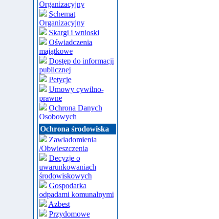
Organizacyjny
Schemat
Organizacyjny
Skargi i wnioski
Oświadczenia
majątkowe
Dostęp do informacji
publicznej
Petycje
Umowy cywilno-
prawne
Ochrona Danych
Osobowych
Ochrona środowiska
Zawiadomienia
/Obwieszczenia
Decyzje o
uwarunkowaniach
środowiskowych
Gospodarka
odpadami komunalnymi
Azbest
Przydomowe