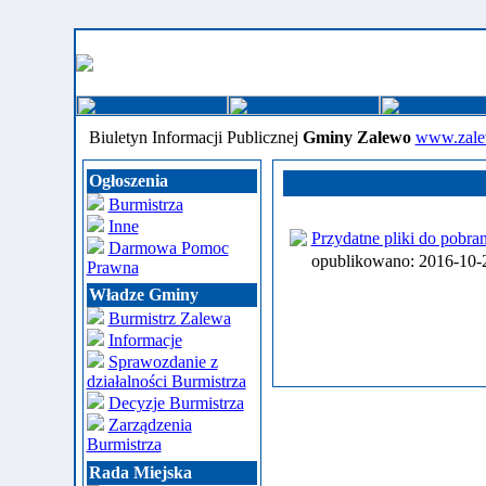
Biuletyn Informacji Publicznej
Gminy Zalewo
www.zale
Ogłoszenia
Burmistrza
Inne
Przydatne pliki do pobran
Darmowa Pomoc
opublikowano: 2016-10
Prawna
Władze Gminy
Burmistrz Zalewa
Informacje
Sprawozdanie z
działalności Burmistrza
Decyzje Burmistrza
Zarządzenia
Burmistrza
Rada Miejska