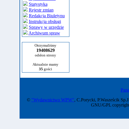
Statystyka
Rejestr zmian
Redakcja Biuletynu
Instrukcja obsługi
Sprawy w urzędzie
Archiwum spraw
Otrzymaliśmy
19408629
odsłon strony
Aktualnie mamy
35
gości
Pane
©
"Wydawnictwo WPW"
, C.Porycki, P.Wasześcik Sp.J
GNU/GPL copyright