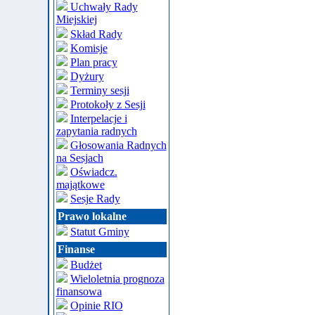
Uchwały Rady
Miejskiej
Skład Rady
Komisje
Plan pracy
Dyżury
Terminy sesji
Protokoły z Sesji
Interpelacje i
zapytania radnych
Głosowania Radnych
na Sesjach
Oświadcz.
majątkowe
Sesje Rady
Prawo lokalne
Statut Gminy
Finanse
Budżet
Wieloletnia prognoza
finansowa
Opinie RIO