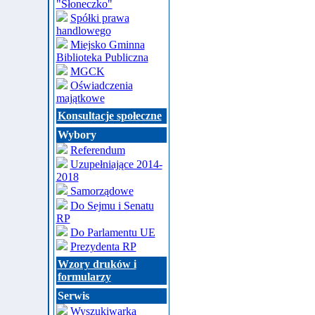
"Słoneczko"
Spółki prawa
handlowego
Miejsko Gminna
Biblioteka Publiczna
MGCK
Oświadczenia
majątkowe
Konsultacje społeczne
Wybory
Referendum
Uzupełniające 2014-
2018
Samorządowe
Do Sejmu i Senatu
RP
Do Parlamentu UE
Prezydenta RP
Wzory druków i
formularzy
Serwis
Wyszukiwarka