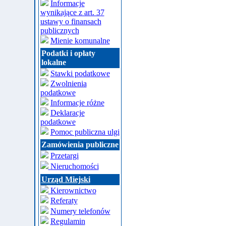
Informacje
wynikające z art. 37
ustawy o finansach
publicznych
Mienie komunalne
Podatki i opłaty
lokalne
Stawki podatkowe
Zwolnienia
podatkowe
Informacje różne
Deklaracje
podatkowe
Pomoc publiczna ulgi
Zamówienia publiczne
Przetargi
Nieruchomości
Urząd Miejski
Kierownictwo
Referaty
Numery telefonów
Regulamin