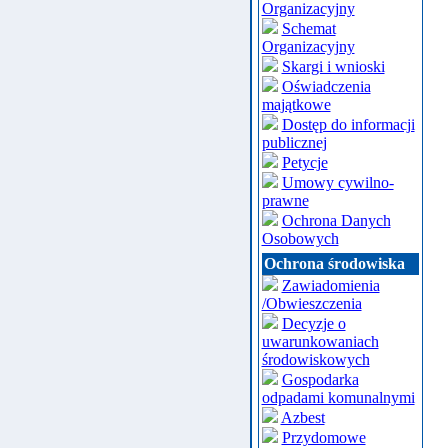
Organizacyjny
Schemat
Organizacyjny
Skargi i wnioski
Oświadczenia
majątkowe
Dostęp do informacji
publicznej
Petycje
Umowy cywilno-
prawne
Ochrona Danych
Osobowych
Ochrona środowiska
Zawiadomienia
/Obwieszczenia
Decyzje o
uwarunkowaniach
środowiskowych
Gospodarka
odpadami komunalnymi
Azbest
Przydomowe