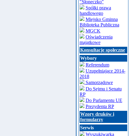
"Słoneczko"
Spółki prawa
handlowego
Miejsko Gminna
Biblioteka Publiczna
MGCK
Oświadczenia
majątkowe
Konsultacje społeczne
Wybory
Referendum
Uzupełniające 2014-
2018
Samorządowe
Do Sejmu i Senatu
RP
Do Parlamentu UE
Prezydenta RP
Wzory druków i
formularzy
Serwis
Wyszukiwarka