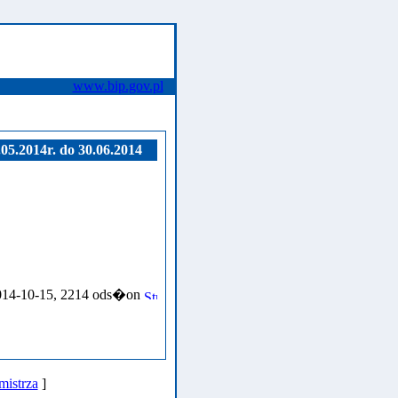
www.bip.gov.pl
05.2014r. do 30.06.2014
014-10-15, 2214 ods�on
mistrza
]