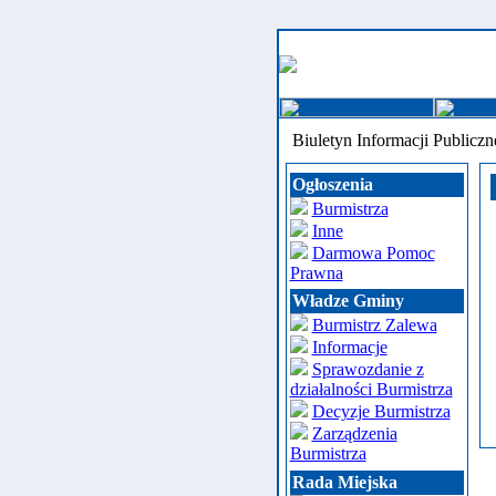
Biuletyn Informacji Publiczn
Ogłoszenia
Burmistrza
Inne
Darmowa Pomoc
Prawna
Władze Gminy
Burmistrz Zalewa
Informacje
Sprawozdanie z
działalności Burmistrza
Decyzje Burmistrza
Zarządzenia
Burmistrza
Rada Miejska