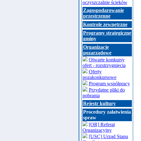
oczyszczalnie ścieków
Zagospodarowanie
przestrzenne
Kontrole zewnętrzne
Programy strategiczne
gminy
Organizacje
pozarządowe
Otwarte konkursy
ofert - rozstrzygnięcia
Oferty
pozakonkursowe
Program współpracy
Przydatne pliki do
pobrania
Rejestr kultury
Procedury załatwienia
spraw
[OR] Referat
Organizacyjny
[USC] Urząd Stanu