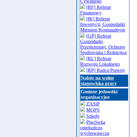
Cywilnego
[RF] Referat
Finansowy
[IK] Referat
Inwestycji, Gospodarki
Mieniem Komunalnym
[GP] Referat
Gospodarki
Przestrzennej, Ochrony
Środowiska i Rolnictwa
[RL] Referat
Rozwoju Lokalnego
[RP] Radca Prawny
Nabór na wolne
stanowiska pracy
Gminne jednostki
organizacyjne
ZASiP
MOPS
Szkoły
Placówka
opiekuńczo
wychowawcza