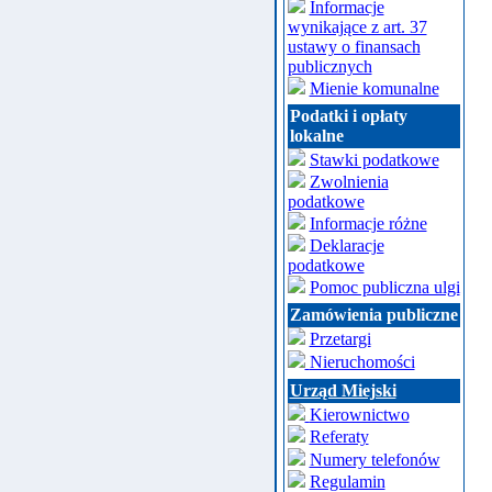
Informacje
wynikające z art. 37
ustawy o finansach
publicznych
Mienie komunalne
Podatki i opłaty
lokalne
Stawki podatkowe
Zwolnienia
podatkowe
Informacje różne
Deklaracje
podatkowe
Pomoc publiczna ulgi
Zamówienia publiczne
Przetargi
Nieruchomości
Urząd Miejski
Kierownictwo
Referaty
Numery telefonów
Regulamin