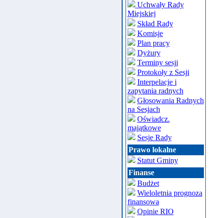
Uchwały Rady
Miejskiej
Skład Rady
Komisje
Plan pracy
Dyżury
Terminy sesji
Protokoły z Sesji
Interpelacje i
zapytania radnych
Głosowania Radnych
na Sesjach
Oświadcz.
majątkowe
Sesje Rady
Prawo lokalne
Statut Gminy
Finanse
Budżet
Wieloletnia prognoza
finansowa
Opinie RIO