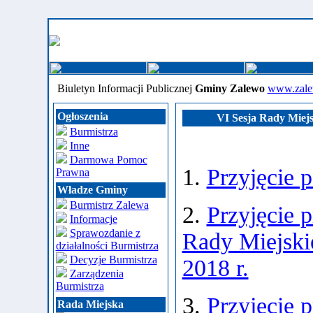
Biuletyn Informacji Publicznej
Gminy Zalewo
www.zale
Ogłoszenia
VI Sesja Rady Miejs
Burmistrza
Inne
Darmowa Pomoc
1.
Przyjęcie 
Prawna
Władze Gminy
Burmistrz Zalewa
2.
Przyjęcie p
Informacje
Sprawozdanie z
Rady Miejski
działalności Burmistrza
Decyzje Burmistrza
2018 r.
Zarządzenia
Burmistrza
3.
Przyjęcie 
Rada Miejska