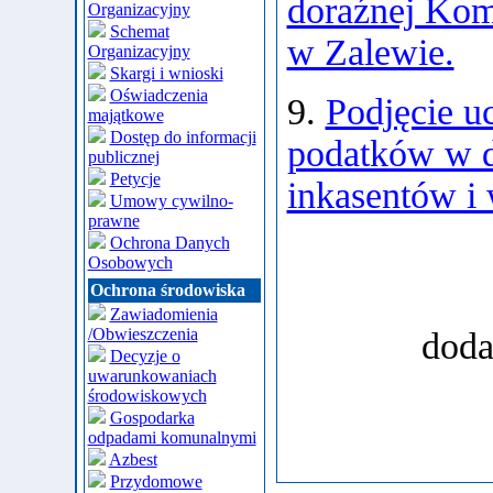
doraźnej Komi
Organizacyjny
Schemat
w Zalewie.
Organizacyjny
Skargi i wnioski
Oświadczenia
9.
Podjęcie u
majątkowe
Dostęp do informacji
podatków w d
publicznej
Petycje
inkasentów i 
Umowy cywilno-
prawne
Ochrona Danych
Osobowych
Ochrona środowiska
Zawiadomienia
/Obwieszczenia
doda
Decyzje o
uwarunkowaniach
środowiskowych
Gospodarka
odpadami komunalnymi
Azbest
Przydomowe