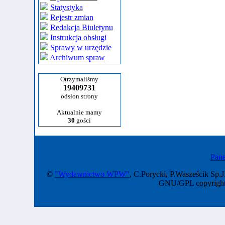
Statystyka
Rejestr zmian
Redakcja Biuletynu
Instrukcja obsługi
Sprawy w urzędzie
Archiwum spraw
Otrzymaliśmy
19409731
odsłon strony
Aktualnie mamy
30
gości
Pane
©
"Wydawnictwo WPW"
, C.Porycki, P.Wasześcik Sp.J
GNU/GPL copyright