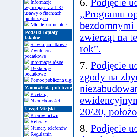
6.
Podjęcie u
Informacje
wynikające z art. 37
„Programu op
ustawy o finansach
publicznych
bezdomnymi o
Mienie komunalne
Podatki i opłaty
zwierząt na 
lokalne
Stawki podatkowe
rok”.
Zwolnienia
podatkowe
Informacje różne
7.
Podjęcie u
Deklaracje
podatkowe
zgody na zby
Pomoc publiczna ulgi
niezabudowan
Zamówienia publiczne
Przetargi
ewidencyjnym
Nieruchomości
Urząd Miejski
20/20, położo
Kierownictwo
Referaty
8.
Podjęcie u
Numery telefonów
Regulamin