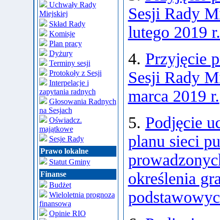
Uchwały Rady
Sesji Rady Mi
Miejskiej
Skład Rady
lutego 2019 r
Komisje
Plan pracy
Dyżury
4.
Przyjęcie 
Terminy sesji
Sesji Rady Mi
Protokoły z Sesji
Interpelacje i
marca 2019 r.
zapytania radnych
Głosowania Radnych
na Sesjach
5.
Podjęcie u
Oświadcz.
majątkowe
planu sieci 
Sesje Rady
Prawo lokalne
prowadzonych
Statut Gminy
określenia g
Finanse
Budżet
podstawowych
Wieloletnia prognoza
finansowa
Opinie RIO