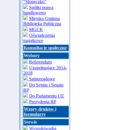
"Słoneczko"
Spółki prawa
handlowego
Miejsko Gminna
Biblioteka Publiczna
MGCK
Oświadczenia
majątkowe
Konsultacje społeczne
Wybory
Referendum
Uzupełniające 2014-
2018
Samorządowe
Do Sejmu i Senatu
RP
Do Parlamentu UE
Prezydenta RP
Wzory druków i
formularzy
Serwis
Wyszukiwarka