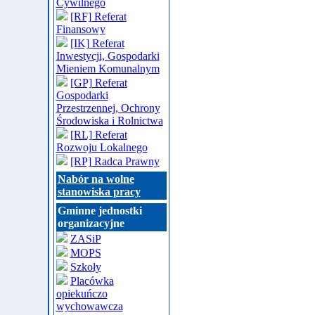
Cywilnego
[RF] Referat
Finansowy
[IK] Referat
Inwestycji, Gospodarki
Mieniem Komunalnym
[GP] Referat
Gospodarki
Przestrzennej, Ochrony
Środowiska i Rolnictwa
[RL] Referat
Rozwoju Lokalnego
[RP] Radca Prawny
Nabór na wolne
stanowiska pracy
Gminne jednostki
organizacyjne
ZASiP
MOPS
Szkoły
Placówka
opiekuńczo
wychowawcza