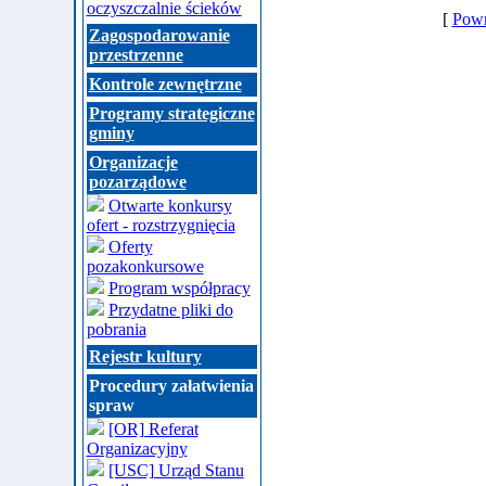
oczyszczalnie ścieków
[
Powr
Zagospodarowanie
przestrzenne
Kontrole zewnętrzne
Programy strategiczne
gminy
Organizacje
pozarządowe
Otwarte konkursy
ofert - rozstrzygnięcia
Oferty
pozakonkursowe
Program współpracy
Przydatne pliki do
pobrania
Rejestr kultury
Procedury załatwienia
spraw
[OR] Referat
Organizacyjny
[USC] Urząd Stanu