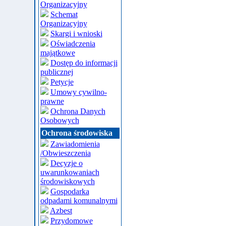
Organizacyjny
Schemat
Organizacyjny
Skargi i wnioski
Oświadczenia
majątkowe
Dostęp do informacji
publicznej
Petycje
Umowy cywilno-
prawne
Ochrona Danych
Osobowych
Ochrona środowiska
Zawiadomienia
/Obwieszczenia
Decyzje o
uwarunkowaniach
środowiskowych
Gospodarka
odpadami komunalnymi
Azbest
Przydomowe