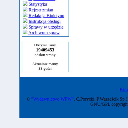
Statystyka
Rejestr zmian
Redakcja Biuletynu
Instrukcja obsługi
Sprawy w urzędzie
Archiwum spraw
Otrzymaliśmy
19409453
odsłon strony
Aktualnie mamy
33
gości
Pane
©
"Wydawnictwo WPW"
, C.Porycki, P.Wasześcik Sp.J
GNU/GPL copyright