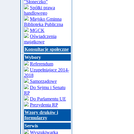
"Słoneczko"
Spółki prawa
handlowego
Miejsko Gminna
Biblioteka Publiczna
MGCK
Oświadczenia
majątkowe
Konsultacje społeczne
Wybory
Referendum
Uzupełniające 2014-
2018
Samorządowe
Do Sejmu i Senatu
RP
Do Parlamentu UE
Prezydenta RP
Wzory druków i
formularzy
Serwis
Wyszukiwarka