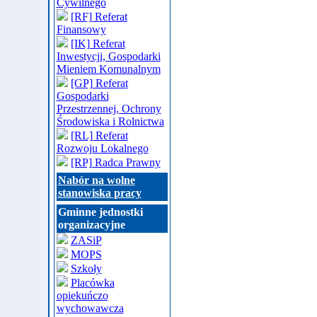
Cywilnego
[RF] Referat
Finansowy
[IK] Referat
Inwestycji, Gospodarki
Mieniem Komunalnym
[GP] Referat
Gospodarki
Przestrzennej, Ochrony
Środowiska i Rolnictwa
[RL] Referat
Rozwoju Lokalnego
[RP] Radca Prawny
Nabór na wolne
stanowiska pracy
Gminne jednostki
organizacyjne
ZASiP
MOPS
Szkoły
Placówka
opiekuńczo
wychowawcza