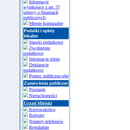
Informacje
wynikające z art. 37
ustawy o finansach
publicznych
Mienie komunalne
Podatki i opłaty
lokalne
Stawki podatkowe
Zwolnienia
podatkowe
Informacje różne
Deklaracje
podatkowe
Pomoc publiczna ulgi
Zamówienia publiczne
Przetargi
Nieruchomości
Urząd Miejski
Kierownictwo
Referaty
Numery telefonów
Regulamin