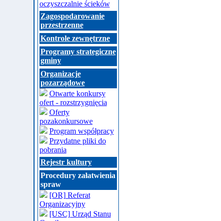
oczyszczalnie ścieków
Zagospodarowanie
przestrzenne
Kontrole zewnętrzne
Programy strategiczne
gminy
Organizacje
pozarządowe
Otwarte konkursy
ofert - rozstrzygnięcia
Oferty
pozakonkursowe
Program współpracy
Przydatne pliki do
pobrania
Rejestr kultury
Procedury załatwienia
spraw
[OR] Referat
Organizacyjny
[USC] Urząd Stanu