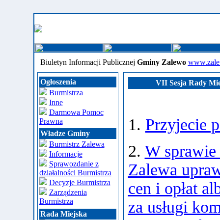
Biuletyn Informacji Publicznej
Gminy Zalewo
www.zale
Ogłoszenia
VII Sesja Rady Miej
Burmistrza
Inne
Darmowa Pomoc
1.
Przyjecie 
Prawna
Władze Gminy
Burmistrz Zalewa
2.
W sprawie 
Informacje
Sprawozdanie z
Zalewa upraw
działalności Burmistrza
Decyzje Burmistrza
cen i opłat al
Zarządzenia
Burmistrza
za usługi kom
Rada Miejska