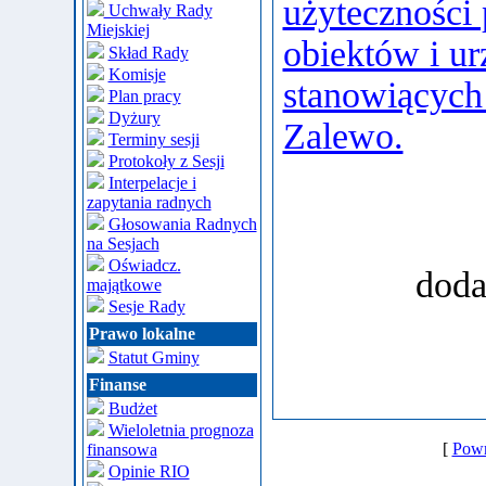
użyteczności 
Uchwały Rady
Miejskiej
obiektów i ur
Skład Rady
Komisje
stanowiących
Plan pracy
Dyżury
Zalewo.
Terminy sesji
Protokoły z Sesji
Interpelacje i
zapytania radnych
Głosowania Radnych
na Sesjach
Oświadcz.
doda
majątkowe
Sesje Rady
Prawo lokalne
Statut Gminy
Finanse
Budżet
Wieloletnia prognoza
[
Powr
finansowa
Opinie RIO